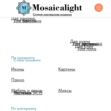
Для помещения
Студия-мастерская мозаики
Для хамама
Для ванной
Для бассейна
Для кухни
Для душевой
Для туалета
Для гостинной
Для стен
Для пола
По предмету
Стиль мозаики
Иконы
Картины
Панно
Мебель и декор
Миксы
Мозаика SICIS
Растяжки
По материалу