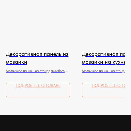
Декоративная панель из
Декоративная пане
мозаики
мозаики на кухню
Мозаичное панно - на стену, для любого
Мозаичное панно - на стену, для
помещения
помещения
ПОДРОБНЕЕ О ТОВАРЕ
ПОДРОБНЕЕ О ТОВ