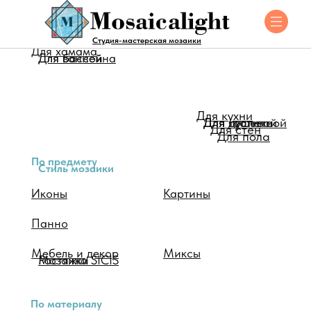
Для помещения
Студия-мастерская мозаики
Для хамама
Для ванной
Для бассейна
Для кухни
Для душевой
Для туалета
Для гостинной
Для стен
Для пола
По предмету
Стиль мозаики
Иконы
Картины
Панно
Мебель и декор
Миксы
Мозаика SICIS
Растяжки
По материалу