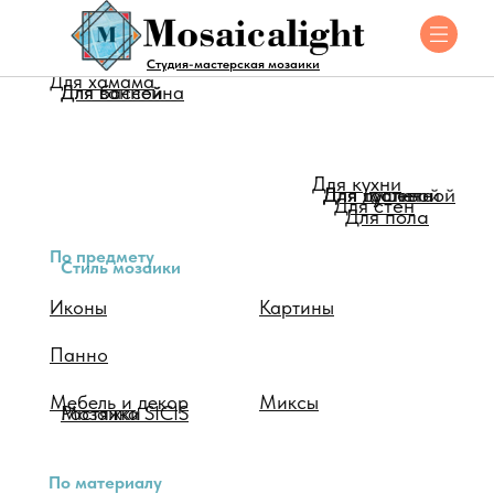
Для помещения
Студия-мастерская мозаики
Для хамама
Для ванной
Для бассейна
Для кухни
Для душевой
Для туалета
Для гостинной
Для стен
Для пола
По предмету
Стиль мозаики
Иконы
Картины
Панно
Мебель и декор
Миксы
Мозаика SICIS
Растяжки
По материалу