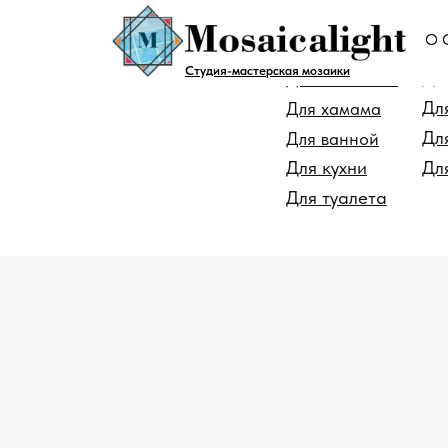
О 
Для помещен
Студия-мастерская мозаики
Дл
Для бассейна
Дл
Для хамама
Дл
Для ванной
Для кухни
Дл
Для туалета