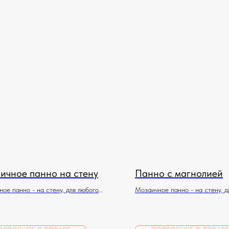
ичное панно на стену
Панно с магнолией
ое панно - на стену, для любого
Мозаичное панно - на стену, д
ния
помещения