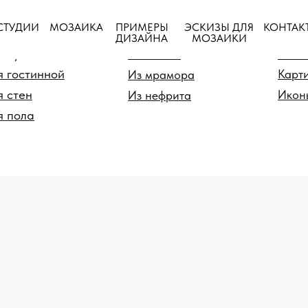
ПРИМЕРЫ
СТУДИИ
МОЗАИКА
ЭСКИЗЫ ДЛЯ
КОНТАК
ия
По материалу
По
ДИЗАЙНА
МОЗАИКИ
я душевой
Из стекла
Панн
я гостинной
Карт
Из мрамора
я стен
Икон
Из нефрита
я пола