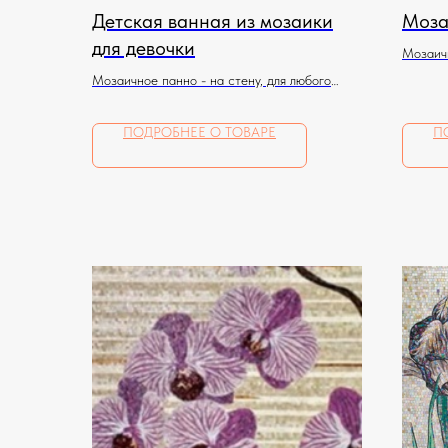
Детская ванная из мозаики
Моза
для девочки
Мозаичн
помеще
Мозаичное панно - на стену, для любого
помещения
ПОДРОБНЕЕ О ТОВАРЕ
П