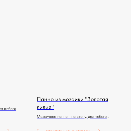
Панно из мозаики "Золотая
лилия"
ля любого
Мозаичное панно - на стену, для любого
помещения