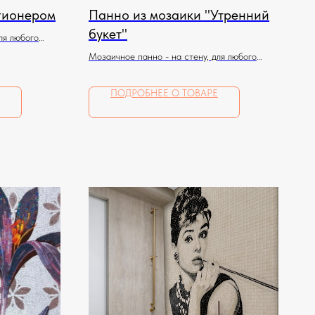
гионером
Панно из мозаики "Утренний
букет"
ля любого
Мозаичное панно - на стену, для любого
помещения
ПОДРОБНЕЕ О ТОВАРЕ