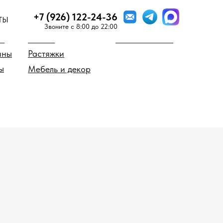
+7 (926) 122-24-36
ТЫ
 предмету
Стиль мозаики
Звоните c 8:00 до 22:00
о
Миксы
Мозаика SICIS
ины
Растяжки
ы
Мебель и декор