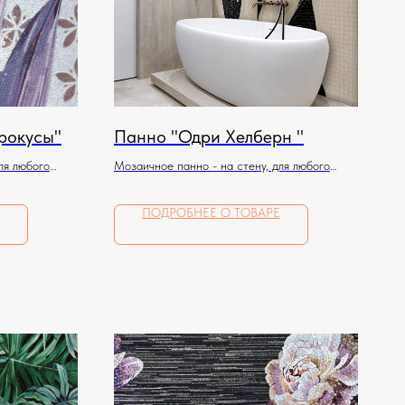
Крокусы"
Панно "Одри Хелберн "
ля любого
Мозаичное панно - на стену, для любого
помещения
ПОДРОБНЕЕ О ТОВАРЕ