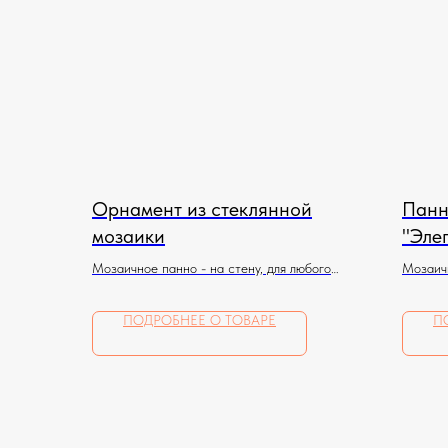
Орнамент из стеклянной
Панн
мозаики
"Эле
Мозаичное панно - на стену, для любого
Мозаичн
помещения
помеще
ПОДРОБНЕЕ О ТОВАРЕ
П