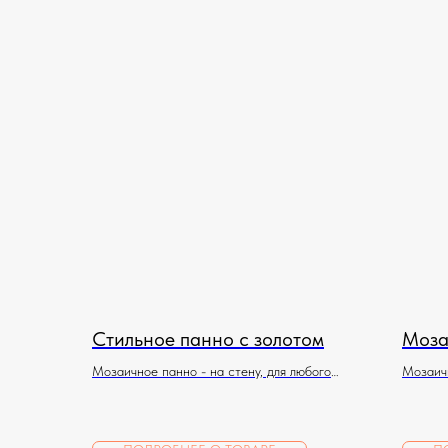
Стильное панно с золотом
Моза
Мозаичное панно - на стену, для любого
Мозаичн
помещения
помеще