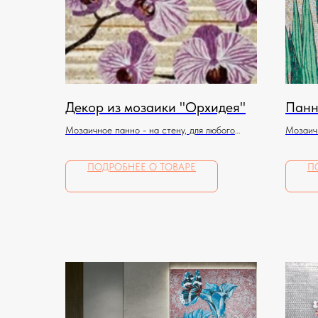
Декор из мозаики "Орхидея"
Панн
Мозаичное панно - на стену, для любого
Мозаичн
помещения
помеще
ПОДРОБНЕЕ О ТОВАРЕ
П