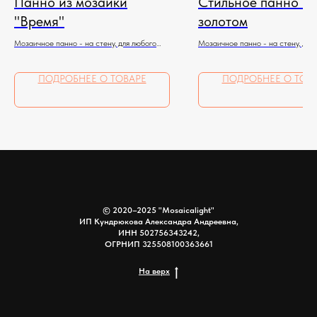
Панно из мозаики
Стильное панно с
"Время"
золотом
Мозаичное панно - на стену, для любого
Мозаичное панно - на стену, для
помещения
помещения
ПОДРОБНЕЕ О ТОВАРЕ
ПОДРОБНЕЕ О ТОВ
© 2020–2025 "Mosaicalight"
ИП Кундрюкова Александра Андреевна,
ИНН 502756343242,
ОГРНИП 325508100363661
На верх