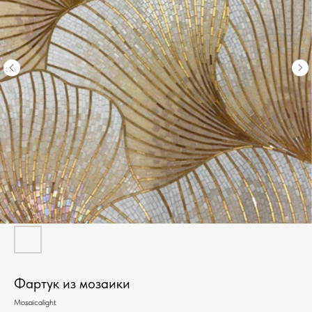
Фартук из мозаики
Mosaicalight