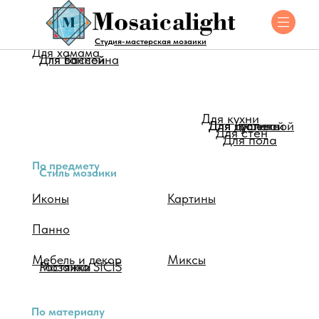
Для помещения
Студия-мастерская мозаики
Для хамама
Для ванной
Для бассейна
Для кухни
Для душевой
Для туалета
Для гостинной
Для стен
Для пола
По предмету
Стиль мозаики
Иконы
Картины
Панно
Мебель и декор
Миксы
Мозаика SICIS
Растяжки
По материалу