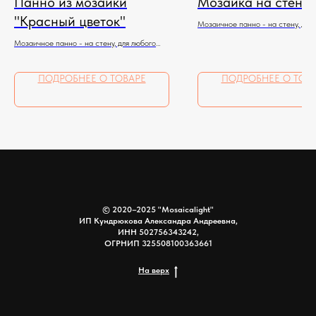
Панно из мозаики
Мозаика на стену
"Красный цветок"
Мозаичное панно - на стену, для
помещения
Мозаичное панно - на стену, для любого
помещения
ПОДРОБНЕЕ О ТОВАРЕ
ПОДРОБНЕЕ О ТОВ
© 2020–2025 "Mosaicalight"
ИП Кундрюкова Александра Андреевна,
ИНН 502756343242,
ОГРНИП 325508100363661
На верх