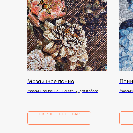
Мозаичное панно
Панн
Мозаичное панно - на стену, для любого
Мозаичн
помещения
помеще
ПОДРОБНЕЕ О ТОВАРЕ
П