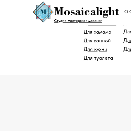
О 
Для помещен
Студия-мастерская мозаики
Дл
Для бассейна
Дл
Для хамама
Дл
Для ванной
Для кухни
Дл
Для туалета