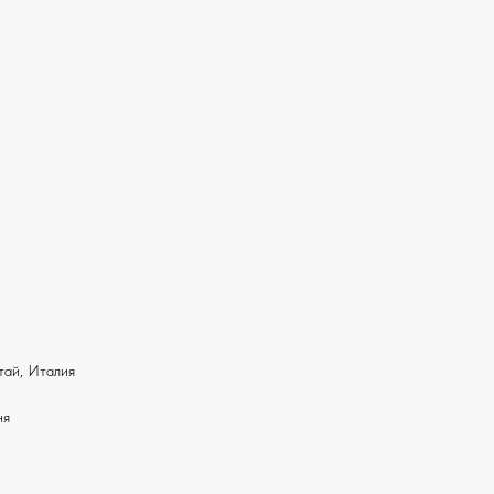
тай, Италия
ня