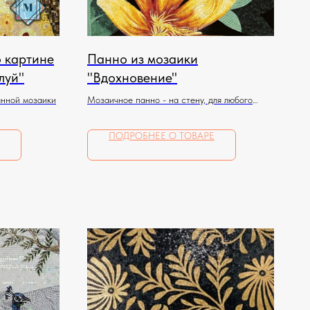
о картине
Панно из мозаики
луй"
"Вдохновение"
янной мозаики
Мозаичное панно - на стену, для любого
помещения
ПОДРОБНЕЕ О ТОВАРЕ