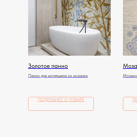
Золотое панно
Моза
Панно для интерьера из мозаики
Мозаичн
помеще
ПОДРОБНЕЕ О ТОВАРЕ
П