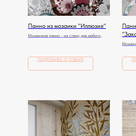
Панно из мозаики "Иллюзия"
Панн
"Зак
Мозаичное панно - на стену, для любого
помещения
Мозаичн
помеще
ПОДРОБНЕЕ О ТОВАРЕ
П