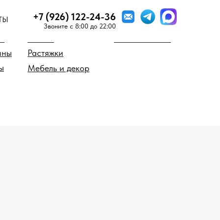
+7 (926) 122-24-36
ТЫ
 предмету
Стиль мозаики
Звоните c 8:00 до 22:00
о
Миксы
Мозаика SICIS
ины
Растяжки
ы
Мебель и декор