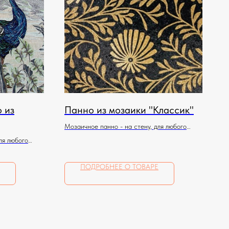
 из
Панно из мозаики "Классик"
Мозаичное панно - на стену, для любого
помещения
ля любого
ПОДРОБНЕЕ О ТОВАРЕ