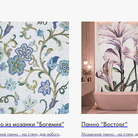
о из мозаики "Богемия"
Панно "Восторг"
ое панно - на стену, для любого
Мозаичное панно - на стену, д