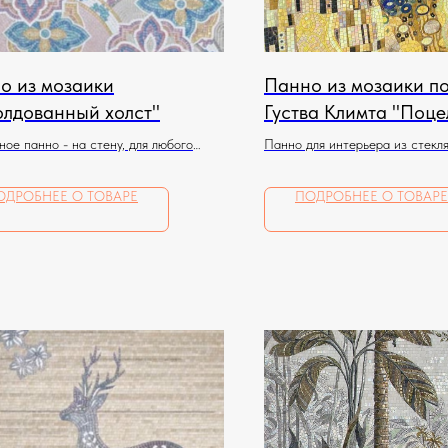
о из мозаики
Панно из мозаики п
олдованный холст"
Густва Климта "Поце
ое панно - на стену, для любого
Панно для интерьера из стекл
ния
ОДРОБНЕЕ О ТОВАРЕ
ПОДРОБНЕЕ О ТОВАРЕ