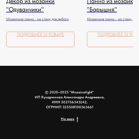
Декор из мозаики
Панно из мозаики
"Одуванчики"
"Барышня"
Мозаичное панно - на стену, для любого
Мозаичное панно - на стену, для
помещения
помещения
ПОДРОБНЕЕ О ТОВАРЕ
ПОДРОБНЕЕ О ТОВ
© 2020–2025 "Mosaicalight"
ИП Кундрюкова Александра Андреевна,
ИНН 502756343242,
ОГРНИП 325508100363661
На верх