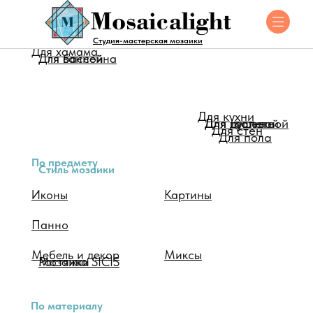
Для помещения
Студия-мастерская мозаики
Для хамама
Для ванной
Для бассейна
Для кухни
Для душевой
Для туалета
Для гостинной
Для стен
Для пола
По предмету
Стиль мозаики
Иконы
Картины
Панно
Мебель и декор
Миксы
Мозаика SICIS
Растяжки
По материалу