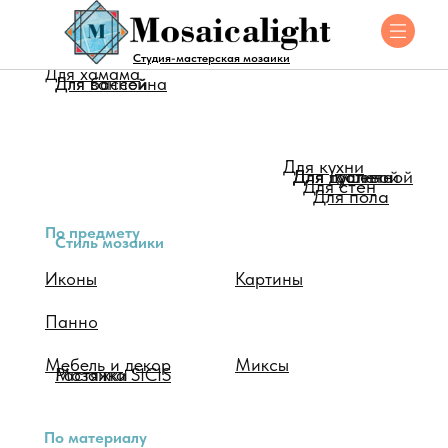
Для помещения
Студия-мастерская мозаики
Для хамама
Для ванной
Для бассейна
Для кухни
Для душевой
Для туалета
Для гостинной
Для стен
Для пола
По предмету
Стиль мозаики
Иконы
Картины
Панно
Мебель и декор
Миксы
Мозаика SICIS
Растяжки
По материалу