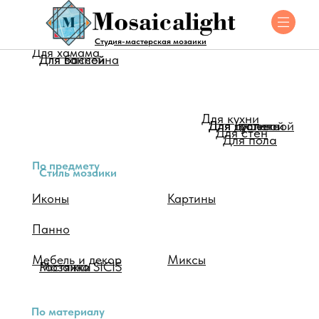
Для помещения
Студия-мастерская мозаики
Для хамама
Для ванной
Для бассейна
Для кухни
Для душевой
Для туалета
Для гостинной
Для стен
Для пола
По предмету
Стиль мозаики
Иконы
Картины
Панно
Мебель и декор
Миксы
Мозаика SICIS
Растяжки
По материалу