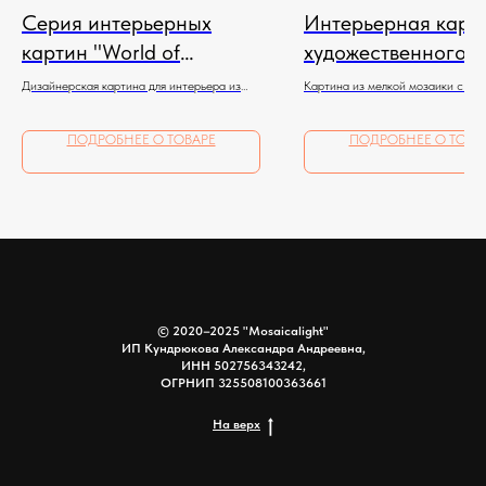
Серия интерьерных
Интерьерная карт
картин "World of
художественного с
illusions"
"Paradise"
Дизайнерская картина для интерьера из
Картина из мелкой мозаики с ав
зеркальной мозаики
и перламутром
ПОДРОБНЕЕ О ТОВАРЕ
ПОДРОБНЕЕ О ТОВА
© 2020–2025 "Mosaicalight"
ИП Кундрюкова Александра Андреевна,
ИНН 502756343242,
ОГРНИП 325508100363661
На верх