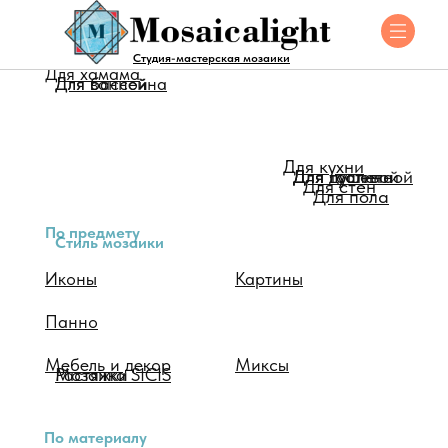
Для помещения
Студия-мастерская мозаики
Для хамама
Для ванной
Для бассейна
Для кухни
Для душевой
Для туалета
Для гостинной
Для стен
Для пола
По предмету
Стиль мозаики
Иконы
Картины
Панно
Мебель и декор
Миксы
Мозаика SICIS
Растяжки
По материалу