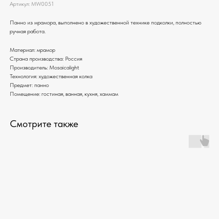
Артикул:
MW0051
Панно из мрамора, выполнено в художественной технике подколки, полностью
ручная работа.
Материал: мрамор
Страна производства: Россия
Производитель: Mosaicalight
Технология: художественная колка
Предмет: панно
Помещение: гостиная, ванная, кухня, хаммам
Смотрите также