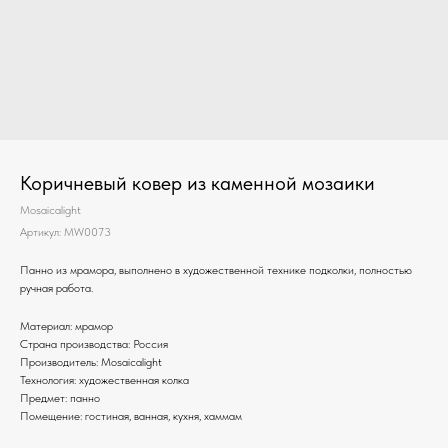
Коричневый ковер из каменной мозаики
Mosaicalight
Артикул:
MW0073
Панно из мрамора, выполнено в художественной технике подколки, полностью
ручная работа.
Материал: мрамор
Страна производства: Россия
Производитель: Mosaicalight
Технология: художественная колка
Предмет: панно
Помещение: гостиная, ванная, кухня, хаммам