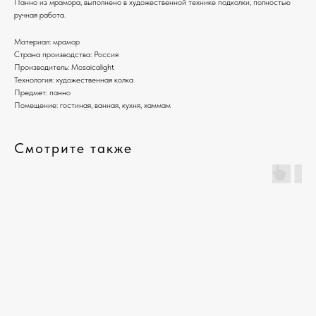
Панно из мрамора, выполнено в художественной технике подколки, полностью
ручная работа.
Материал: мрамор
Страна производства: Россия
Производитель: Mosaicalight
Технология: художественная колка
Предмет: панно
Помещение: гостиная, ванная, кухня, хаммам
Смотрите также