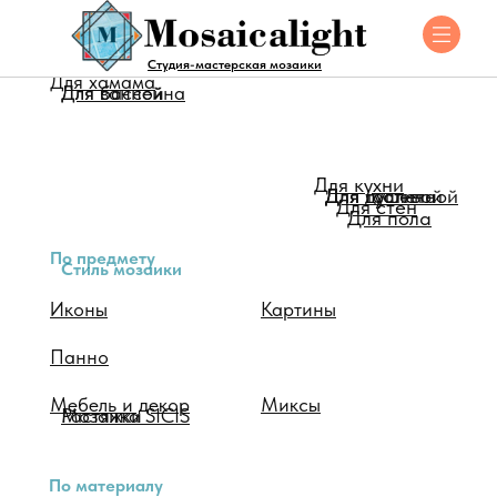
Для помещения
Студия-мастерская мозаики
Для хамама
Для ванной
Для бассейна
Для кухни
Для душевой
Для туалета
Для гостинной
Для стен
Для пола
По предмету
Стиль мозаики
Иконы
Картины
Панно
Мебель и декор
Миксы
Мозаика SICIS
Растяжки
По материалу