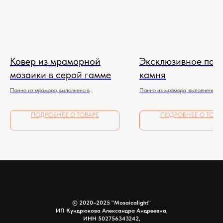
Ковер из мраморной
Эксклюзивное пан
мозаики в серой гамме
камня
Панно из мрамора, выполнено в
Панно из мрамора, выполнено в
художественной технике подколки,
художественной технике подколки
полностью ручная работа.
полностью ручная работа.
ПОДРОБНЕЕ О ТОВАРЕ
ПОДРОБНЕЕ О ТОВА
© 2020–2025 "Mosaicalight"
ИП Кундрюкова Александра Андреевна,
ИНН 502756343242,