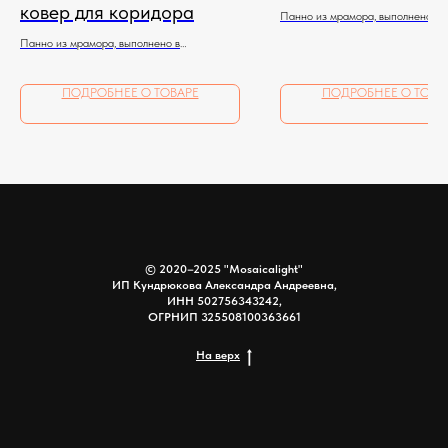
ковер для коридора
Панно из мрамора, выполнено в
художественной технике подколки
Панно из мрамора, выполнено в
полностью ручная работа.
художественной технике подколки,
полностью ручная работа.
ПОДРОБНЕЕ О ТОВАРЕ
ПОДРОБНЕЕ О ТОВА
© 2020–2025 "Mosaicalight"
ИП Кундрюкова Александра Андреевна,
ИНН 502756343242,
ОГРНИП 325508100363661
На верх