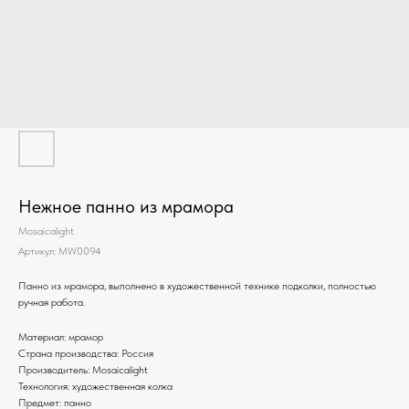
Нежное панно из мрамора
Mosaicalight
Артикул:
MW0094
Панно из мрамора, выполнено в художественной технике подколки, полностью
ручная работа.
Материал: мрамор
Страна производства: Россия
Производитель: Mosaicalight
Технология: художественная колка
Предмет: панно