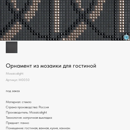
Орнамент из мозаики для гостиной
Mosaicalight
Артикул:
M0050
под заказ
Материал: стекло
Страна производства: Россия
Производитель: Mosaicalight
Технология: матричная выкладка
Предмет: панно
Помещение: гостиная, ванная, кухня, хаммам