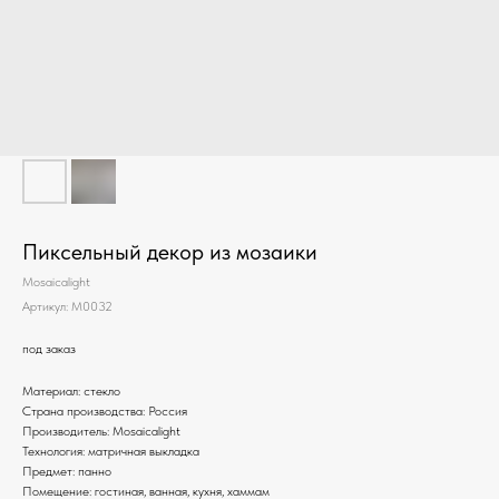
Пиксельный декор из мозаики
Mosaicalight
Артикул:
M0032
под заказ
Материал: стекло
Страна производства: Россия
Производитель: Mosaicalight
Технология: матричная выкладка
Предмет: панно
Помещение: гостиная, ванная, кухня, хаммам