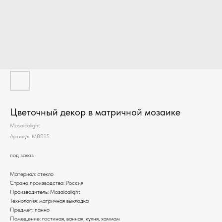
Цветочный декор в матричной мозаике
Mosaicalight
Артикул:
M0015
под заказ
Материал: стекло
Страна производства: Россия
Производитель: Mosaicalight
Технология: матричная выкладка
Предмет: панно
Помещение: гостиная, ванная, кухня, хаммам