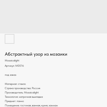
Абстрактный узор из мозаики
Mosaicalight
Артикул:
M0016
под заказ
Материал: стекло
Страна производства: Россия
Производитель: Mosaicalight
Технология: матричная выкладка
Предмет: панно
Помещение: гостиная, ванная, кухня, хаммам