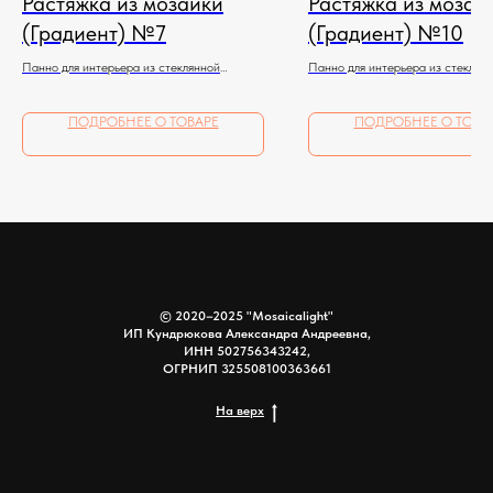
Растяжка из мозаики
Растяжка из мозаи
(Градиент) №7
(Градиент) №10
Панно для интерьера из стеклянной
Панно для интерьера из стеклян
мозаики
мозаики
ПОДРОБНЕЕ О ТОВАРЕ
ПОДРОБНЕЕ О ТОВА
© 2020–2025 "Mosaicalight"
ИП Кундрюкова Александра Андреевна,
ИНН 502756343242,
ОГРНИП 325508100363661
На верх