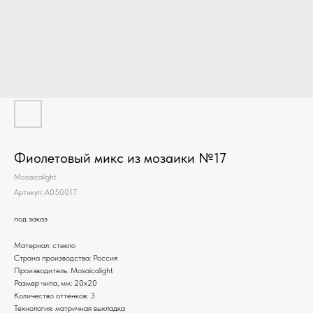
Фиолетовый микс из мозаики №17
Mosaicalight
Артикул:
A050017
под заказ
Материал: стекло
Страна производства: Россия
Производитель: Mosaicalight
Размер чипа, мм: 20х20
Количество оттенков: 3
Технология: матричная выкладка