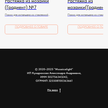
Растяжка из мозаики
Растяжка из
(Градиент) №7
мозаики(Градиент
Панно для интерьера из стеклянной
Панно для интерьера из стеклян
мозаики
мозаики
ПОДРОБНЕЕ О ТОВАРЕ
ПОДРОБНЕЕ О ТОВА
© 2020–2025 "Mosaicalight"
ИП Кундрюкова Александра Андреевна,
ИНН 502756343242,
ОГРНИП 325508100363661
На верх