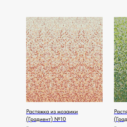
Растяжка из мозаики
Раст
(Градиент) №10
(Гра