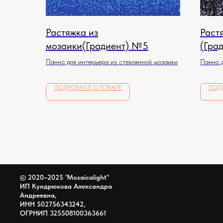
Растяжка из
Раст
мозаики(Градиент) №5
(Гра
Панно для интерьера из стеклянной мозаики
Панно д
ПОДРОБНЕЕ О ТОВАРЕ
ПОД
© 2020–2025 "Mosaicalight"
ИП Кундрюкова Александра
Андреевна,
ИНН 502756343242,
ОГРНИП 325508100363661