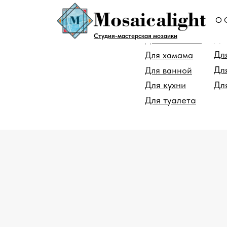
О 
Для помещен
Студия-мастерская мозаики
Дл
Для бассейна
Дл
Для хамама
Дл
Для ванной
Для кухни
Дл
Для туалета