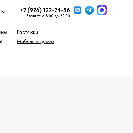
+7 (926) 122-24-36
ТЫ
 предмету
Стиль мозаики
Звоните c 8:00 до 22:00
о
Миксы
Мозаика SICIS
ины
Растяжки
ы
Мебель и декор