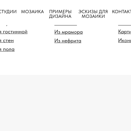
ПРИМЕРЫ
СТУДИИ
МОЗАИКА
ЭСКИЗЫ ДЛЯ
КОНТАК
ия
По материалу
По
ДИЗАЙНА
МОЗАИКИ
я душевой
Из стекла
Панн
я гостинной
Карт
Из мрамора
я стен
Икон
Из нефрита
я пола