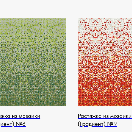
яжка из мозаики
Растяжка из мозаики
диент) №8
(Градиент) №9