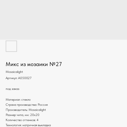
Микс из мозаики №27
Mosaicalight
Артикул:
A050027
под заказ
Материал: стекло
Страна производства: Россия
Производитель: Mosaicalight
Размер чипа, мм: 20х20
Количество оттенков: 4
Технология: матричная выкладка