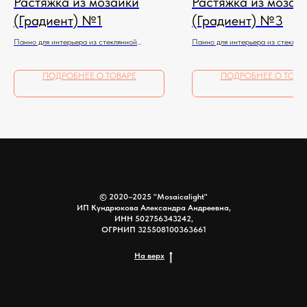
Растяжка из мозаики
Растяжка из мозаи
(Градиент) №1
(Градиент) №3
Панно для интерьера из стеклянной
Панно для интерьера из стеклян
мозаики
мозаики
ПОДРОБНЕЕ О ТОВАРЕ
ПОДРОБНЕЕ О ТОВА
© 2020–2025 "Mosaicalight"
ИП Кундрюкова Александра Андреевна,
ИНН 502756343242,
ОГРНИП 325508100363661
На верх