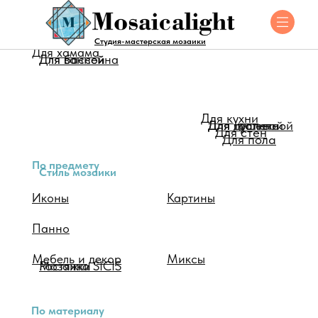
Для помещения
Студия-мастерская мозаики
Для хамама
Для ванной
Для бассейна
Для кухни
Для душевой
Для туалета
Для гостинной
Для стен
Для пола
По предмету
Стиль мозаики
Иконы
Картины
Панно
Мебель и декор
Миксы
Мозаика SICIS
Растяжки
По материалу