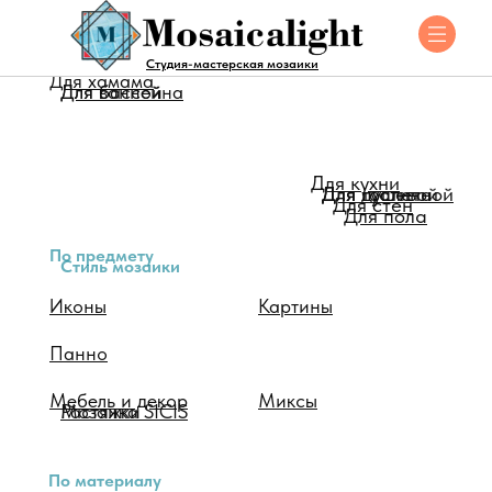
Для помещения
Студия-мастерская мозаики
Для хамама
Для ванной
Для бассейна
Для кухни
Для душевой
Для туалета
Для гостинной
Для стен
Для пола
По предмету
Стиль мозаики
Иконы
Картины
Панно
Мебель и декор
Миксы
Мозаика SICIS
Растяжки
По материалу