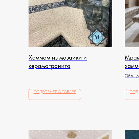
Хаммам из мозаики и
Мрам
керамогранита
хамм
Облицов
мозаико
ПОДРОБНЕЕ О ТОВАРЕ
ПОД