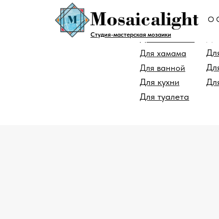
О 
Для помещен
Студия-мастерская мозаики
Дл
Для бассейна
Дл
Для хамама
Дл
Для ванной
Для кухни
Дл
Для туалета