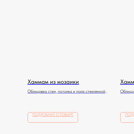
Хаммам из мозаики
Хамм
Облицовка стен, потолка и пола стеклянной
Облицов
мозаикой по индивидуальному эскизу
мозаико
ПОДРОБНЕЕ О ТОВАРЕ
ПОД