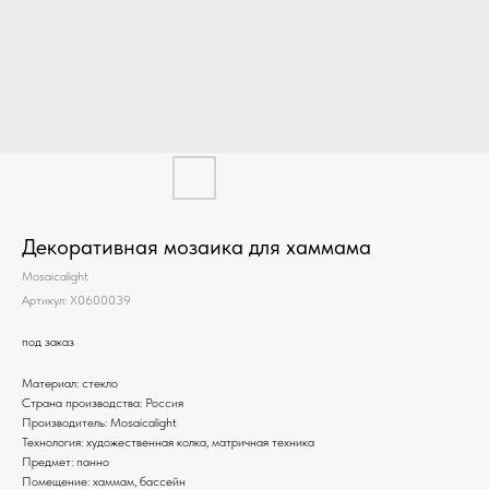
Декоративная мозаика для хаммама
Mosaicalight
Артикул:
X0600039
под заказ
Материал: стекло
Страна производства: Россия
Производитель: Mosaicalight
Технология: художественная колка, матричная техника
Предмет: панно
Помещение: хаммам, бассейн