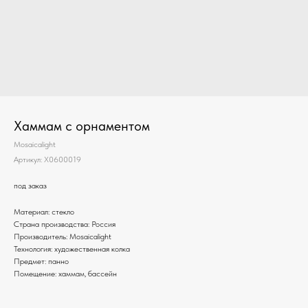
Хаммам с орнаментом
Mosaicalight
Артикул:
X0600019
под заказ
Материал: стекло
Страна производства: Россия
Производитель: Mosaicalight
Технология: художественная колка
Предмет: панно
Помещение: хаммам, бассейн